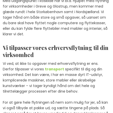
Med udgangspunkt i Roskilde har vi bl.a. hjulpet med flytning
for virksomheder i Greve og Glostrup, men kommer med
glæde rundt i hele Storkøbenhavn samt i Nordsjælland. Vi
tager hånd om både store og små opgaver, så uanset om
du bare skal have flyttet nogle computere og flyttekasser,
eller du kan fylde flere flyttebiler med møbler og interiør, så
klarer vi det.
Vi tilpasser vores erhvervsflytning til din
virksomhed
Vi ved, at ikke to opgaver med erhvervsflytning er ens.
Derfor tilpasser vi vores
transport
specifikt til dig og din
virksomhed. Det kan være, I har en masse dyrt IT-udstyr,
komplicerede maskiner, store møbler eller skrøbelige
kunstværker – vi tager kyndigt hånd om det hele og
tilrettelægger processen efter dine behov.
For at gøre hele flytningen så nem som mulig for jer, så kan
vi også tilbyde at pakke ud, og sætte tingene på plads. Så