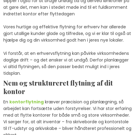
slipper I også for at bruge unødig tid og derved lønkroner på
at gøre det, men kan i stedet møde ind til et fuldkomment
indrettet kontor efter flyttedagen
Vores hurtige og effektive flytning for erhverv har allerede
gjort utallige kunder glade og tilfredse, og vi er klar til også at
hjælpe dig og din virksomhed godt hen i jeres nye lokaler.
Vi forstår, at en erhvervsflytning kan påvirke virksomhedens
daglige drift – og det ønsker vi at undgå. Derfor planlægger
vi altid flytningen, så den passer bedst muligt ind i jeres
tidsplan.
Nem og struktureret flytning af dit
kontor
​En
kontorflytning
kræver præcision og planlægning, så
arbejdet kan fortsætte uden forstyrrelser. Vi har stor erfaring
med at flytte kontorer for både små og store virksomheder.
Vi sørger for, at alt inventar – fra skriveborde og kontorstole
til IT-udstyr og arkivskabe – bliver håndteret professionelt og