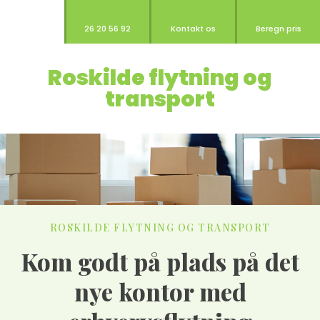
26 20 56 92
Kontakt os
Beregn pris
Roskilde flytning og
transport​
ROSK​ILDE FLYTNING OG TRANSPORT​
Kom godt på plads på det
nye kontor med