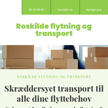
26 20 56 92
Kontakt os
Beregn pris
Roskilde flytning og
transport​
ROSK​ILDE FLYTNING OG TRANSPORT​
Skræddersyet transport til
alle dine flyttebehov