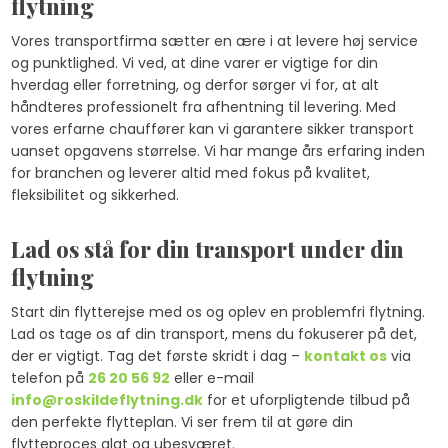
flytning
Vores transportfirma sætter en ære i at levere høj service
og punktlighed. Vi ved, at dine varer er vigtige for din
hverdag eller forretning, og derfor sørger vi for, at alt
håndteres professionelt fra afhentning til levering. Med
vores erfarne chauffører kan vi garantere sikker transport
uanset opgavens størrelse. Vi har mange års erfaring inden
for branchen og leverer altid med fokus på kvalitet,
fleksibilitet og sikkerhed.
Lad os stå for din transport under din
flytning
​Start din flytterejse med os og oplev en problemfri flytning.
Lad os tage os af din transport, mens du fokuserer på det,
der er vigtigt. Tag det første skridt i dag –
kontakt os
via
telefon på
26 20 56 92
eller e-mail
info@roskildeflytning.dk
for et uforpligtende tilbud på
den perfekte flytteplan. Vi ser frem til at gøre din
flytteproces glat og ubesværet.